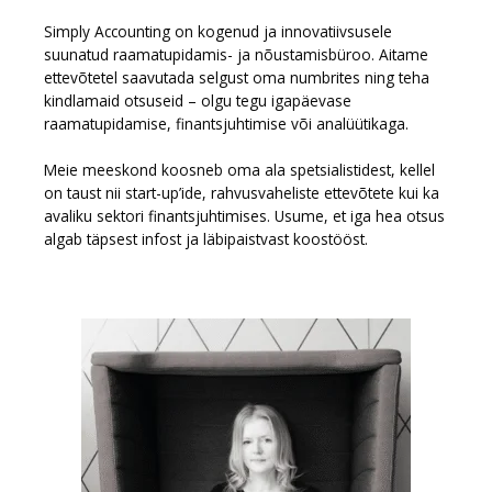
Simply Accounting on kogenud ja innovatiivsusele
suunatud raamatupidamis- ja nõustamisbüroo. Aitame
ettevõtetel saavutada selgust oma numbrites ning teha
kindlamaid otsuseid – olgu tegu igapäevase
raamatupidamise, finantsjuhtimise või analüütikaga.
Meie meeskond koosneb oma ala spetsialistidest, kellel
on taust nii start-up’ide, rahvusvaheliste ettevõtete kui ka
avaliku sektori finantsjuhtimises. Usume, et iga hea otsus
algab täpsest infost ja läbipaistvast koostööst.