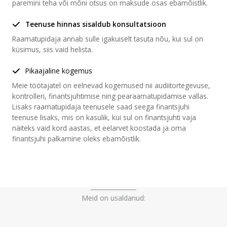
paremini teha või mõni otsus on maksude osas ebamõistlik.
Teenuse hinnas sisaldub konsultatsioon
Raamatupidaja annab sulle igakuiselt tasuta nõu, kui sul on
küsimus, siis vaid helista.
Pikaajaline kogemus
Meie töötajatel on eelnevad kogemused nii audiitortegevuse,
kontrolleri, finantsjuhtimise ning pearaamatupidamise vallas.
Lisaks raamatupidaja teenusele saad seega finantsjuhi
teenuse lisaks, mis on kasulik, kui sul on finantsjuhti vaja
näiteks vaid kord aastas, et eelarvet koostada ja oma
finantsjuhi palkamine oleks ebamõistlik.
Meid on usaldanud: