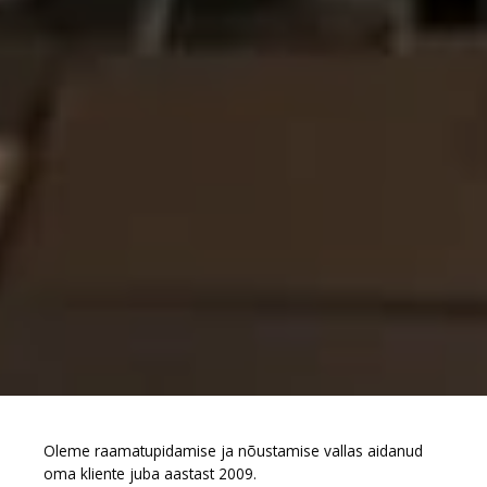
Oleme raamatupidamise ja nõustamise vallas aidanud
oma kliente juba aastast 2009.