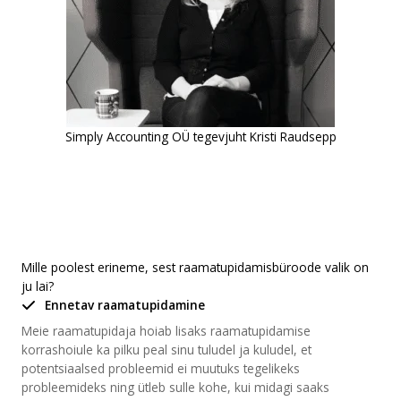
Simply Accounting OÜ tegevjuht Kristi Raudsepp
Mille poolest erineme, sest raamatupidamisbüroode valik on
ju lai?
Ennetav raamatupidamine
Meie raamatupidaja hoiab lisaks raamatupidamise
korrashoiule ka pilku peal sinu tuludel ja kuludel, et
potentsiaalsed probleemid ei muutuks tegelikeks
probleemideks ning ütleb sulle kohe, kui midagi saaks