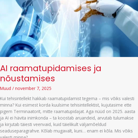
AI raamatupidamises ja
nõustamises
Muud
/
november 7, 2025
Kui tehisintellekt hakkab raamatupidamist tegema – mis võiks valesti
minna? Kui esimest korda kuulsime tehisintellektist, kujutasime ette
pigem Terminaatorit, mitte raamatupidajat. Aga nüüd on 2025. aasta
ja AI ei hävita inimkonda – ta koostab aruandeid, arvutab tulumakse
ja kirjutab täiesti veenvaid, kuid täielikult väljamõeldud
seaduseparagrahve. Kõlab mugavalt, kuni… enam ei kõla. Mis võiks
valesti minna?