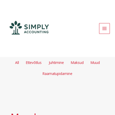
Skip
to
content
MAI
MEN
Filter
All
Ettevõtlus
Juhtimine
Maksud
Muud
posts
by
Raamatupidamine
category