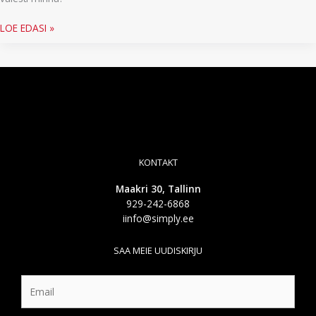
AI
LOE EDASI »
raamatupidamises
ja
nõustamises
KONTAKT
Maakri 30, Tallinn
929-242-6868
iinfo@simply.ee
SAA MEIE UUDISKIRJU