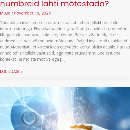
numbreid lahti mõtestada?
Muud
/
november 10, 2025
Tänapäeva investeerimismaailmas ujutab tehisintellekt meid üle
informatsiooniga. Finantsaruanded, graafikud ja analüütika on mõne
klikiga kättesaadavad, kuid see, mis on tõeliselt väärtuslik, ei ole
andmed ise, vaid võime neid mõtestada. Paljud investorid usaldavad
nüüd AI-tööriistu, et kiiresti leida ettevõtete kohta olulisi detaile. Paraku
annab tehisintellekt vastuseid, aga mitte arusaamist. See ei tunne
konteksti, ei mõista motiive ega […]
Kuidas
LOE EDASI »
investorina
paremini
numbreid
lahti
mõtestada?