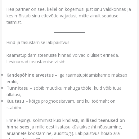
Hea partner on see, kellel on kogemusi just sinu valdkonnas ja
kes mõistab sinu ettevõtte vajadusi, mitte ainult seaduse
täitmist.
Hind ja tasustamise läbipaistvus
Raamatupidamisteenuste hinnad võivad oluliselt erineda.
Levinumad tasustamise viisid:
Kandepõhine arvestus
– iga raamatupidamiskanne maksab
eraldi;
Tunnitasu
– sobib muutliku mahuga tööle, kuid võib tuua
üllatusi;
Kuutasu
– kõige prognoositavam, eriti kui töömaht on
stabiilne.
Enne lepingu sõlmimist küsi kindlasti,
millised teenused on
hinna sees
ja mille eest lisatasu küsitakse (nt nõustamine,
aruannete koostamine, audititugi). Läbipaistvus hoiab ära