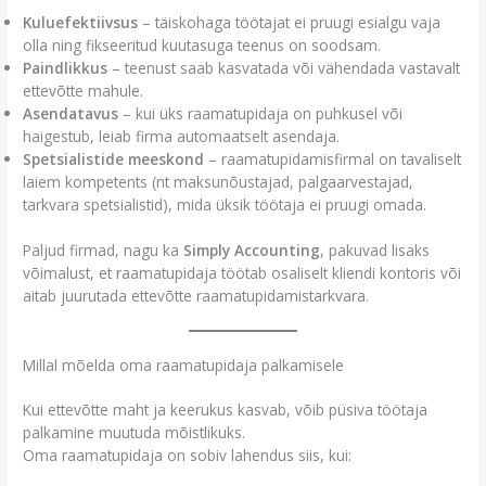
Kuluefektiivsus
– täiskohaga töötajat ei pruugi esialgu vaja
olla ning fikseeritud kuutasuga teenus on soodsam.
Paindlikkus
– teenust saab kasvatada või vähendada vastavalt
ettevõtte mahule.
Asendatavus
– kui üks raamatupidaja on puhkusel või
haigestub, leiab firma automaatselt asendaja.
Spetsialistide meeskond
– raamatupidamisfirmal on tavaliselt
laiem kompetents (nt maksunõustajad, palgaarvestajad,
tarkvara spetsialistid), mida üksik töötaja ei pruugi omada.
Paljud firmad, nagu ka
Simply Accounting
, pakuvad lisaks
võimalust, et raamatupidaja töötab osaliselt kliendi kontoris või
aitab juurutada ettevõtte raamatupidamistarkvara.
Millal mõelda oma raamatupidaja palkamisele
Kui ettevõtte maht ja keerukus kasvab, võib püsiva töötaja
palkamine muutuda mõistlikuks.
Oma raamatupidaja on sobiv lahendus siis, kui: