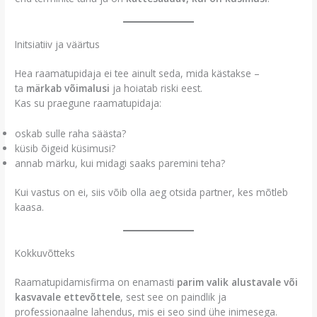
Initsiatiiv ja väärtus
Hea raamatupidaja ei tee ainult seda, mida kästakse –
ta
märkab võimalusi
ja hoiatab riski eest.
Kas su praegune raamatupidaja:
oskab sulle raha säästa?
küsib õigeid küsimusi?
annab märku, kui midagi saaks paremini teha?
Kui vastus on ei, siis võib olla aeg otsida partner, kes mõtleb
kaasa.
Kokkuvõtteks
Raamatupidamisfirma on enamasti
parim valik alustavale või
kasvavale ettevõttele
, sest see on paindlik ja
professionaalne lahendus, mis ei seo sind ühe inimesega.