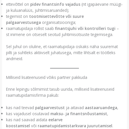
ettevõttel on
pidev finantsinfo vajadus
(nt igapäevane müügi-
ja kuluanalüüs, juhtimisaruanded);
tegemist on
tootmisettevõtte või suure
palgaarvestusega
organisatsiooniga;
raamatupidaja rollist saab
finantsjuhi või kontrolleri tugi
–
st inimene on otseselt seotud juhtimisotsuste tegemisega.
Sel juhul on oluline, et raamatupidaja oskaks näha suuremat
pilti ja suhtleks aktiivselt juhatusega, mitte lihtsalt ei töötleks
andmeid.
Milliseid lisateenuseid võiks partner pakkuda
Enne lepingu sõlmimist tasub uurida, milliseid lisateenuseid
raamatupidamisfirma pakub:
kas nad teevad
palgaarvestust
ja aitavad
aastaaruandega
,
kas vajadusel osutavad
maksu- ja finantsnõustamist
,
kas nad saavad aidata
eelarve
koostamisel
või
raamatupidamistarkvara juurutamisel
.