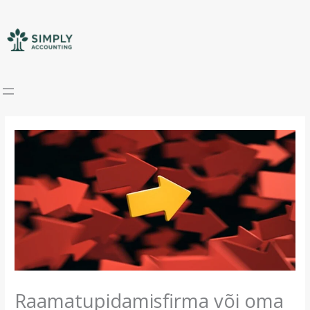
Skip
to
content
Raamatupidamisfirma või oma