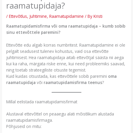
raamatupidaja?
/
Ettevõtlus
,
Juhtimine
,
Raamatupidamine
/ By
Kristi
Raamatupidamisfirma või oma raamatupidaja – kumb sobib
sinu ettevõttele paremini?
Ettevõtte edu algab korras numbritest. Raamatupidamine ei ole
pelgalt seadusest tulenev kohustus, vaid osa ettevõtte
juhtimisest. Hea raamatupidaja aitab ettevõtjal säästa nii aega
kui ka raha, märgata riske enne, kui need probleemiks saavad,
ning toetab strateegiliste otsuste tegemist.
Kuid kuidas otsustada, kas ettevõttele sobib paremini
oma
raamatupidaja
või
raamatupidamisfirma teenus
?
Millal eelistada raamatupidamisfirmat
Alustaval ettevõttel on peaaegu alati mõistlikum alustada
raamatupidamisfirmaga.
Põhjuseid on mitu: