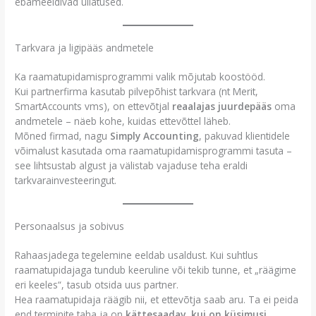
ebameeldivad üllatused.
Tarkvara ja ligipääs andmetele
Ka raamatupidamisprogrammi valik mõjutab koostööd.
Kui partnerfirma kasutab pilvepõhist tarkvara (nt Merit,
SmartAccounts vms), on ettevõtjal
reaalajas juurdepääs
oma
andmetele – näeb kohe, kuidas ettevõttel läheb.
Mõned firmad, nagu
Simply Accounting
, pakuvad klientidele
võimalust kasutada oma raamatupidamisprogrammi tasuta –
see lihtsustab algust ja välistab vajaduse teha eraldi
tarkvarainvesteeringut.
Personaalsus ja sobivus
Rahaasjadega tegelemine eeldab usaldust. Kui suhtlus
raamatupidajaga tundub keeruline või tekib tunne, et „räägime
eri keeles“, tasub otsida uus partner.
Hea raamatupidaja räägib nii, et ettevõtja saab aru. Ta ei peida
end terminite taha ja on
kättesaadav, kui on küsimusi
.