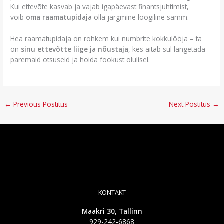
Kui ettevõte kasvab ja vajab igapäevast finantsjuhtimist,
võib
oma raamatupidaja
olla järgmine loogiline samm.
Hea raamatupidaja on rohkem kui numbrite kokkulööja – ta
on
sinu ettevõtte liige ja nõustaja
, kes aitab sul langetada
paremaid otsuseid ja hoida fookust olulisel.
←
Previous Postitus
Next Postitus
→
KONTAKT
Maakri 30, Tallinn
929-242-6868