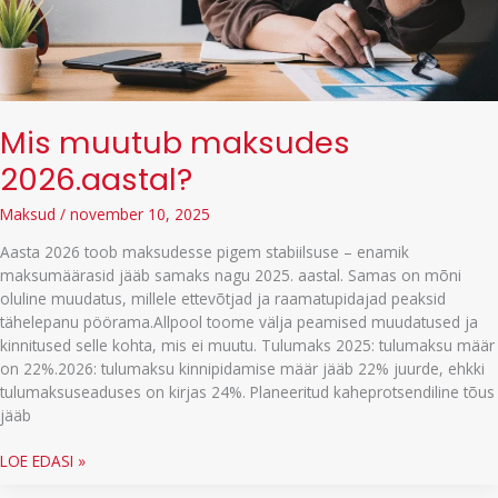
Mis muutub maksudes
2026.aastal?
Maksud
/
november 10, 2025
Aasta 2026 toob maksudesse pigem stabiilsuse – enamik
maksumäärasid jääb samaks nagu 2025. aastal. Samas on mõni
oluline muudatus, millele ettevõtjad ja raamatupidajad peaksid
tähelepanu pöörama.Allpool toome välja peamised muudatused ja
kinnitused selle kohta, mis ei muutu. Tulumaks 2025: tulumaksu määr
on 22%.2026: tulumaksu kinnipidamise määr jääb 22% juurde, ehkki
tulumaksuseaduses on kirjas 24%. Planeeritud kaheprotsendiline tõus
jääb
Mis
LOE EDASI »
muutub