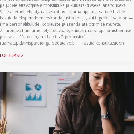
paljudele ettevõtjatele mõistlikuks ja kuluefektiivseks lahenduseks.
Selle asemel, et palgata täiskohaga raamatupidaja, saab ettevõte
kasutada ekspertide meeskonda just nii palju, kui tegelikult vaja on —
ilma personalikulude, koolituste ja asendajate otsimise mureta.
Alljärgnevalt anname selge ülevaate, kuidas raamatupidamisteenuse
protsess töötab ning mida ettevõtja koostöös
raamatupidamispartneriga oodata võib. 1. Tasuta konsultatsioon
Kuidas
LOE EDASI »
raamatupidamisteenus
töötab?
Selge
ja
praktiline
ülevaade
ettevõtjale