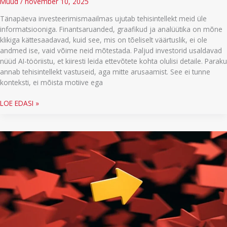
Muud
/
november 10, 2025
Tänapäeva investeerimismaailmas ujutab tehisintellekt meid üle
informatsiooniga. Finantsaruanded, graafikud ja analüütika on mõne
klikiga kättesaadavad, kuid see, mis on tõeliselt väärtuslik, ei ole
andmed ise, vaid võime neid mõtestada. Paljud investorid usaldavad
nüüd AI-tööriistu, et kiiresti leida ettevõtete kohta olulisi detaile. Paraku
annab tehisintellekt vastuseid, aga mitte arusaamist. See ei tunne
konteksti, ei mõista motiive ega
Kuidas
LOE EDASI »
investorina
paremini
numbreid
lahti
mõtestada?