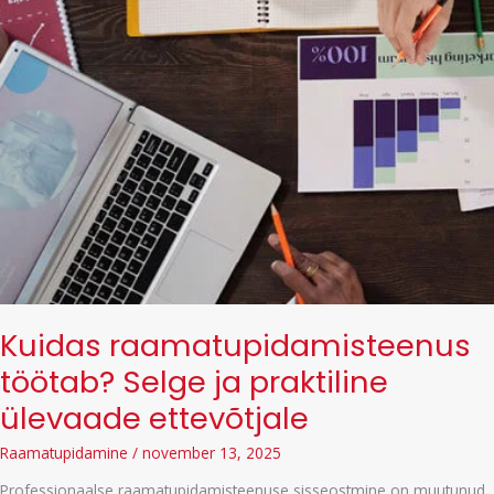
Kuidas raamatupidamisteenus
töötab? Selge ja praktiline
ülevaade ettevõtjale
Raamatupidamine
/
november 13, 2025
Professionaalse raamatupidamisteenuse sisseostmine on muutunud