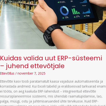
Kuidas valida uut ERP-süsteemi
– juhend ettevõtjale
Ettevõtlus
/
november 7, 2025
Ettevõtte kasv toob paratamatult kaasa vajaduse automatiseerida ja
korrastada andmeid. Kui Exceli tabelid ja eraldiseisvad tarkvarad enam
ei tööta, on aeg kaaluda ERP-lahendust – integreeritud ettevõtte
ressursiplaneerimise süsteemi, mis ühendab raamatupidamise, lao,
palga, müügi, ostu ja juhtimisaruanded ühte tervikusse. Kuid ERP-