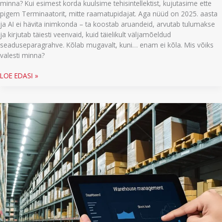
minna? Kui esimest korda kuulsime tehisintellektist, kujutasime ette
pigem Terminaatorit, mitte raamatupidajat. Aga nüüd on 2025. aasta
ja AI ei hävita inimkonda – ta koostab aruandeid, arvutab tulumakse
ja kirjutab täiesti veenvaid, kuid täielikult väljamõeldud
seaduseparagrahve. Kõlab mugavalt, kuni… enam ei kõla. Mis võiks
valesti minna?
AI
LOE EDASI »
raamatupidamises
ja
nõustamises