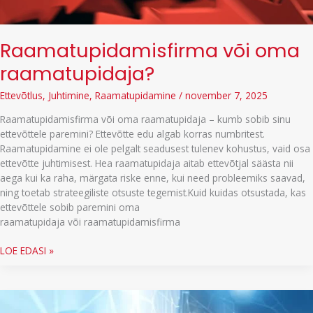
Raamatupidamisfirma või oma
raamatupidaja?
Ettevõtlus
,
Juhtimine
,
Raamatupidamine
/
november 7, 2025
Raamatupidamisfirma või oma raamatupidaja – kumb sobib sinu
ettevõttele paremini? Ettevõtte edu algab korras numbritest.
Raamatupidamine ei ole pelgalt seadusest tulenev kohustus, vaid osa
ettevõtte juhtimisest. Hea raamatupidaja aitab ettevõtjal säästa nii
aega kui ka raha, märgata riske enne, kui need probleemiks saavad,
ning toetab strateegiliste otsuste tegemist.Kuid kuidas otsustada, kas
ettevõttele sobib paremini oma
raamatupidaja või raamatupidamisfirma
Raamatupidamisfirma
LOE EDASI »
või
oma
raamatupidaja?