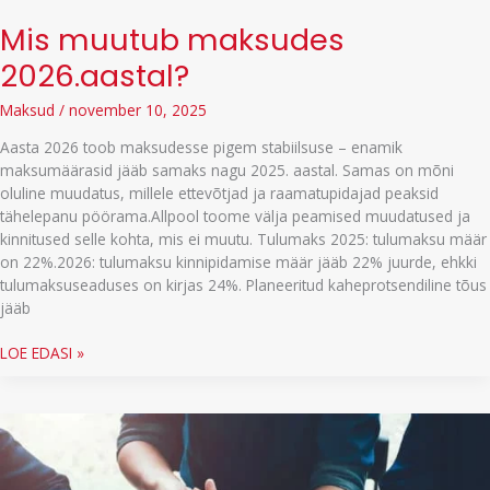
Mis muutub maksudes
2026.aastal?
Maksud
/
november 10, 2025
Aasta 2026 toob maksudesse pigem stabiilsuse – enamik
maksumäärasid jääb samaks nagu 2025. aastal. Samas on mõni
oluline muudatus, millele ettevõtjad ja raamatupidajad peaksid
tähelepanu pöörama.Allpool toome välja peamised muudatused ja
kinnitused selle kohta, mis ei muutu. Tulumaks 2025: tulumaksu määr
on 22%.2026: tulumaksu kinnipidamise määr jääb 22% juurde, ehkki
tulumaksuseaduses on kirjas 24%. Planeeritud kaheprotsendiline tõus
jääb
Mis
LOE EDASI »
muutub
maksudes
2026.aastal?