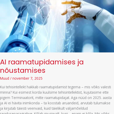
AI raamatupidamises ja
nõustamises
Muud
/
november 7, 2025
Kui tehisintellekt hakkab raamatupidamist tegema – mis võiks valesti
minna? Kui esimest korda kuulsime tehisintellektist, kujutasime ette
pigem Terminaatorit, mitte raamatupidajat. Aga nüüd on 2025. aasta
ja AI ei hävita inimkonda – ta koostab aruandeid, arvutab tulumakse
ja kirjutab täiesti veenvaid, kuid täielikult väljamõeldud
seaduseparagrahve. Kõlab mugavalt, kuni… enam ei kõla. Mis võiks