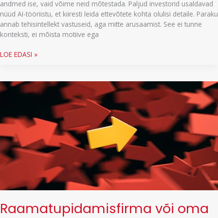
andmed ise, vaid võime neid mõtestada. Paljud investorid usaldavad
nüüd AI-tööriistu, et kiiresti leida ettevõtete kohta olulisi detaile. Paraku
annab tehisintellekt vastuseid, aga mitte arusaamist. See ei tunne
konteksti, ei mõista motiive ega
Kuidas
LOE EDASI »
investorina
paremini
numbreid
lahti
mõtestada?
Raamatupidamisfirma või oma