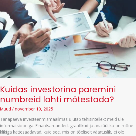
Kuidas investorina paremini
numbreid lahti mõtestada?
Muud
/
november 10, 2025
Tänapäeva investeerimismaailmas ujutab tehisintellekt meid üle
informatsiooniga. Finantsaruanded, graafikud ja analüütika on mõne
klikiga kättesaadavad, kuid see, mis on tõeliselt väärtuslik, ei ole