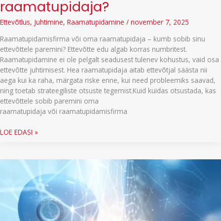
raamatupidaja?
Ettevõtlus
,
Juhtimine
,
Raamatupidamine
/
november 7, 2025
Raamatupidamisfirma või oma raamatupidaja – kumb sobib sinu
ettevõttele paremini? Ettevõtte edu algab korras numbritest.
Raamatupidamine ei ole pelgalt seadusest tulenev kohustus, vaid osa
ettevõtte juhtimisest. Hea raamatupidaja aitab ettevõtjal säästa nii
aega kui ka raha, märgata riske enne, kui need probleemiks saavad,
ning toetab strateegiliste otsuste tegemist.Kuid kuidas otsustada, kas
ettevõttele sobib paremini oma
raamatupidaja või raamatupidamisfirma
Raamatupidamisfirma
LOE EDASI »
või
oma
raamatupidaja?