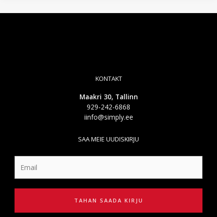
uut
ERP-
süsteemi
–
juhend
ettevõtjale
KONTAKT
Maakri 30, Tallinn
929-242-6868
iinfo@simply.ee
SAA MEIE UUDISKIRJU
TAHAN SAADA KIRJU