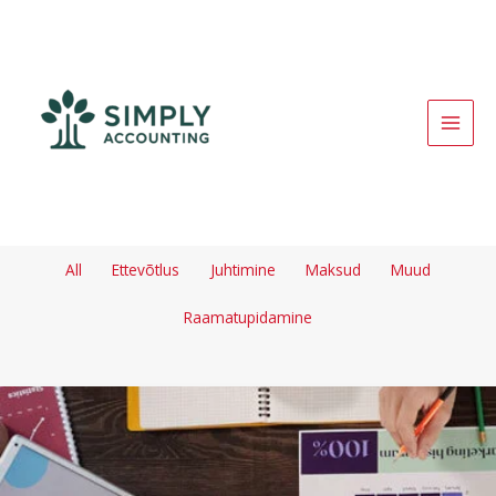
Skip
to
content
MAI
MEN
Filter
All
Ettevõtlus
Juhtimine
Maksud
Muud
posts
by
Raamatupidamine
category