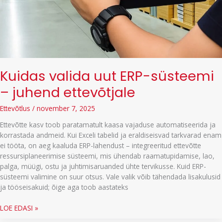
Kuidas valida uut ERP-süsteemi
– juhend ettevõtjale
Ettevõtlus
/
november 7, 2025
Ettevõtte kasv toob paratamatult kaasa vajaduse automatiseerida ja
korrastada andmeid. Kui Exceli tabelid ja eraldiseisvad tarkvarad enam
ei tööta, on aeg kaaluda ERP-lahendust – integreeritud ettevõtte
ressursiplaneerimise süsteemi, mis ühendab raamatupidamise, lao,
palga, müügi, ostu ja juhtimisaruanded ühte tervikusse. Kuid ERP-
süsteemi valimine on suur otsus. Vale valik võib tähendada lisakulusid
ja tööseisakuid; õige aga toob aastateks
Kuidas
LOE EDASI »
valida