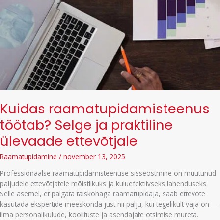
Kuidas raamatupidamisteenus
töötab? Selge ja praktiline
ülevaade ettevõtjale
Raamatupidamine
/
november 13, 2025
Professionaalse raamatupidamisteenuse sisseostmine on muutunud
paljudele ettevõtjatele mõistlikuks ja kuluefektiivseks lahenduseks.
Selle asemel, et palgata täiskohaga raamatupidaja, saab ettevõte
kasutada ekspertide meeskonda just nii palju, kui tegelikult vaja on —
ilma personalikulude, koolituste ja asendajate otsimise mureta.